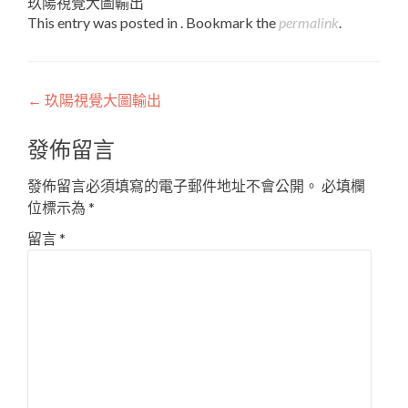
玖陽視覺大圖輸出
This entry was posted in . Bookmark the
permalink
.
Post
←
玖陽視覺大圖輸出
navigation
發佈留言
發佈留言必須填寫的電子郵件地址不會公開。
必填欄
位標示為
*
留言
*