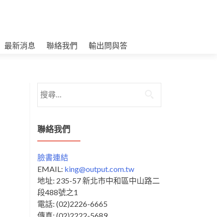
最新消息
聯絡我們
輸出問與答
搜
尋
關
鍵
聯絡我們
字:
臉書連結
EMAIL:
king@output.com.tw
地址: 235-57 新北市中和區中山路二
段488號之1
電話: (02)2226-6665
傳真: (02)2222-5689