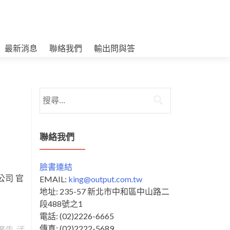
最新消息
聯絡我們
輸出問與答
搜
尋
關
鍵
聯絡我們
字:
臉書連結
公司 官
EMAIL:
king@output.com.tw
地址: 235-57 新北市中和區中山路二
段488號之1
電話: (02)2226-6665
傳真: (02)2222-5689
廣告
,
活