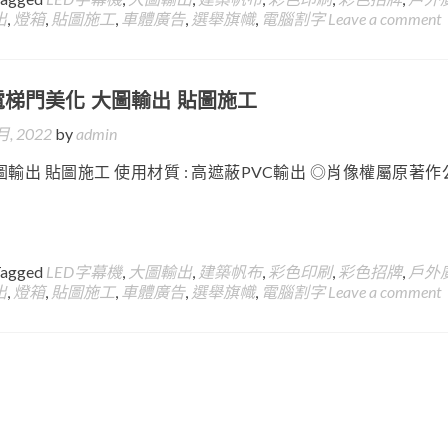
出
,
燈箱
,
貼圖施工
,
車體廣告
,
選舉旗幟
,
電腦割字
Leave a comment
電梯門美化 大圖輸出 貼圖施工
月, 2022
by
admin
輸出 貼圖施工 使用材質 : 高遮蔽PVC輸出 ◎肖像權屬原著作
Tagged
LED字幕機
,
大圖輸出
,
建築帆布
,
彩色印刷
,
彩色招牌
,
戶外
出
,
燈箱
,
貼圖施工
,
車體廣告
,
選舉旗幟
,
電腦割字
Leave a comment