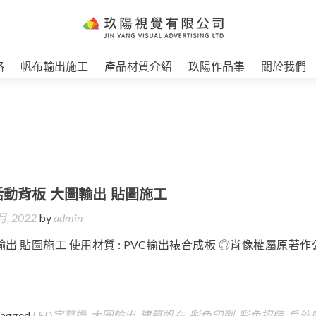
格
帆布輸出施工
產品材質介紹
玖陽作品集
關於我們
活動背板 大圖輸出 貼圖施工
月, 2022
by
admin
出 貼圖施工 使用材質 : PVC輸出裱合成板 ◎肖像權屬原著作
Tagged
LED字幕機
,
大圖輸出
,
建築帆布
,
彩色印刷
,
彩色招牌
,
戶外