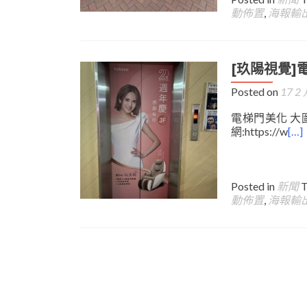
動佈置
,
海報輸
[玖陽視覺]
Posted on
17 2 
電梯門美化 大圖
網:https://w
[…]
Posted in
新聞
動佈置
,
海報輸
Posts
navigation