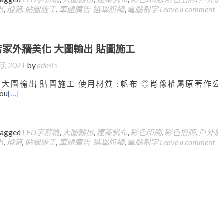
出
,
燈箱
,
貼圖施工
,
車體廣告
,
選舉旗幟
,
電腦割字
Leave a comment
店家外牆美化 大圖輸出 貼圖施工
月, 2021
by
admin
大圖輸出 貼圖施工 使用材質 : 帆布 ◎肖像權屬原著作公
.ou
[…]
Tagged
LED字幕機
,
大圖輸出
,
建築帆布
,
彩色印刷
,
彩色招牌
,
戶外
出
,
燈箱
,
貼圖施工
,
車體廣告
,
選舉旗幟
,
電腦割字
Leave a comment