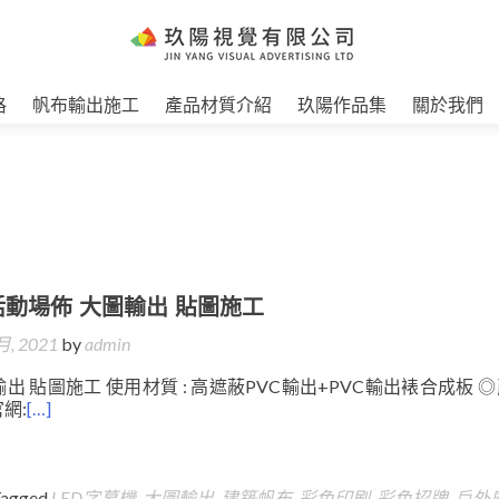
格
帆布輸出施工
產品材質介紹
玖陽作品集
關於我們
活動場佈 大圖輸出 貼圖施工
月, 2021
by
admin
出 貼圖施工 使用材質 : 高遮蔽PVC輸出+PVC輸出裱合成板 
網:
[…]
Tagged
LED字幕機
,
大圖輸出
,
建築帆布
,
彩色印刷
,
彩色招牌
,
戶外