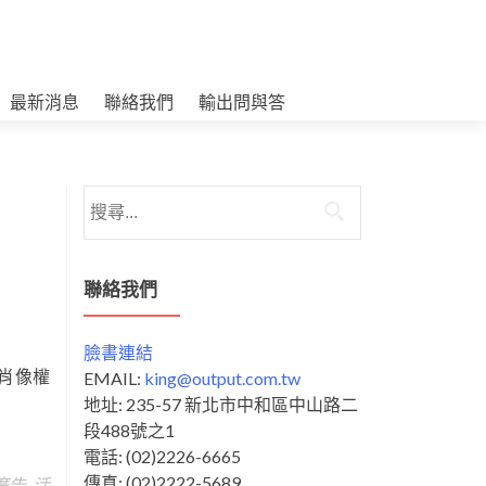
最新消息
聯絡我們
輸出問與答
搜
尋
關
鍵
聯絡我們
字:
臉書連結
◎肖像權
EMAIL:
king@output.com.tw
地址: 235-57 新北市中和區中山路二
段488號之1
電話: (02)2226-6665
傳真: (02)2222-5689
廣告
,
活