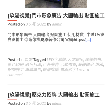
[玖陽視覺]門市形象廣告 大圖輸出 貼圖施工
Posted on
3 5 月, 2021
by
admin
門市形象廣告 大圖輸出 貼圖施工 使用材質 : 半透UV彩
白彩輸出 ◎肖像權屬原著作公司 官網:https:/
[…]
Posted in
新聞
Tagged
LED字幕機
,
大圖輸出
,
建築帆布
,
彩色印刷
,
彩色招牌
,
戶外廣告
,
活動佈置
,
海報輸出
,
燈箱
,
貼圖施工
,
車體廣告
,
選舉旗幟
,
電腦割字
Leave a
comment
[玖陽視覺]壓克力招牌 大圖輸出 貼圖施工
Posted on
3 5 月, 2021
by
admin