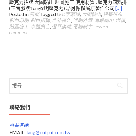
壓克力招牌 大圖輸出 貼圖施工 使用材質 : 壓克力四點掛
(正面膠裱1cm透明壓克力) ◎肖像權屬原著作公司
[…]
Posted in
新聞
Tagged
LED字幕機
,
大圖輸出
,
建築帆布
,
彩色印刷
,
彩色招牌
,
戶外廣告
,
活動佈置
,
海報輸出
,
燈箱
,
貼圖施工
,
車體廣告
,
選舉旗幟
,
電腦割字
Leave a
comment
Posts
navigation
搜
尋
關
鍵
聯絡我們
字:
臉書連結
EMAIL:
king@output.com.tw