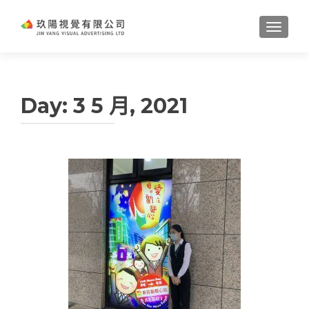
TOGGL
Day:
3 5 月, 2021