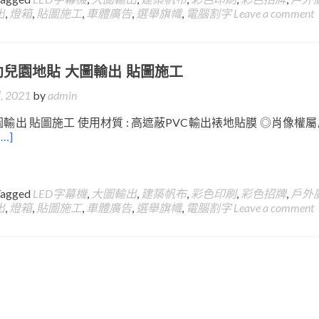
出
,
燈箱
,
貼圖施工
,
車體廣告
,
選舉旗幟
,
電腦割字
Leave a comment
幼兒園地貼 大圖輸出 貼圖施工
, 2021
by
admin
輸出 貼圖施工 使用材質 : 高遮蔽PVC輸出裱地貼膜 ◎肖像權
[…]
Tagged
LED字幕機
,
大圖輸出
,
建築帆布
,
彩色印刷
,
彩色招牌
,
戶外
出
,
燈箱
,
貼圖施工
,
車體廣告
,
選舉旗幟
,
電腦割字
Leave a comment