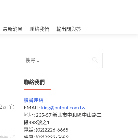
最新消息
聯絡我們
輸出問與答
搜
尋
關
鍵
聯絡我們
字:
臉書連結
公司 官
EMAIL:
king@output.com.tw
地址: 235-57 新北市中和區中山路二
段488號之1
電話: (02)2226-6665
傳真: (02)2222-5689
廣告
,
活