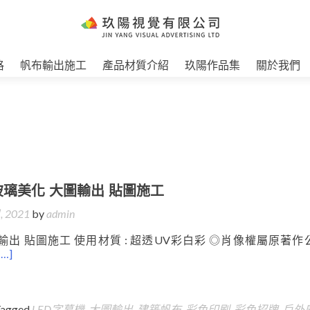
格
帆布輸出施工
產品材質介紹
玖陽作品集
關於我們
玻璃美化 大圖輸出 貼圖施工
, 2021
by
admin
輸出 貼圖施工 使用材質 : 超透UV彩白彩 ◎肖像權屬原著作
[…]
Tagged
LED字幕機
,
大圖輸出
,
建築帆布
,
彩色印刷
,
彩色招牌
,
戶外