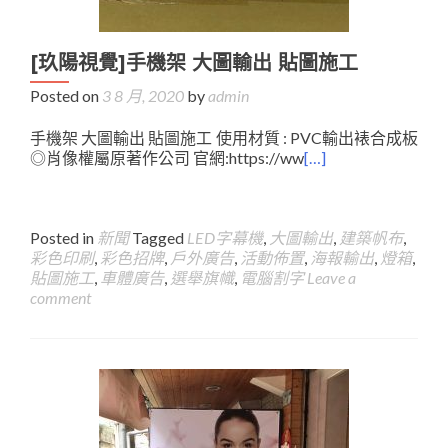
[玖陽視覺]手機架 大圖輸出 貼圖施工
Posted on
3 8 月, 2020
by
admin
手機架 大圖輸出 貼圖施工 使用材質 : PVC輸出裱合成板
◎肖像權屬原著作公司 官網:https://ww
[…]
Posted in
新聞
Tagged
LED字幕機
,
大圖輸出
,
建築帆布
,
彩色印刷
,
彩色招牌
,
戶外廣告
,
活動佈置
,
海報輸出
,
燈箱
,
貼圖施工
,
車體廣告
,
選舉旗幟
,
電腦割字
Leave a
comment