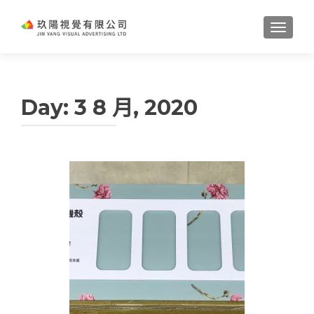
TOGGL
Day:
3 8 月, 2020