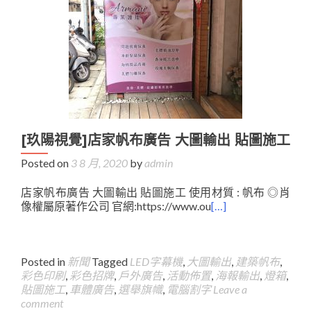
[玖陽視覺]店家帆布廣告 大圖輸出 貼圖施工
Posted on
3 8 月, 2020
by
admin
店家帆布廣告 大圖輸出 貼圖施工 使用材質 : 帆布 ◎肖
像權屬原著作公司 官網:https://www.ou
[…]
Posted in
新聞
Tagged
LED字幕機
,
大圖輸出
,
建築帆布
,
彩色印刷
,
彩色招牌
,
戶外廣告
,
活動佈置
,
海報輸出
,
燈箱
,
貼圖施工
,
車體廣告
,
選舉旗幟
,
電腦割字
Leave a
comment