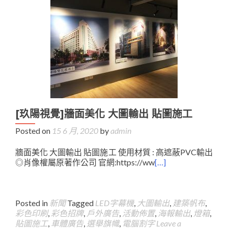
[玖陽視覺]牆面美化 大圖輸出 貼圖施工
Posted on
15 6 月, 2020
by
admin
牆面美化 大圖輸出 貼圖施工 使用材質 : 高遮蔽PVC輸出
◎肖像權屬原著作公司 官網:https://ww
[…]
Posted in
新聞
Tagged
LED字幕機
,
大圖輸出
,
建築帆布
,
彩色印刷
,
彩色招牌
,
戶外廣告
,
活動佈置
,
海報輸出
,
燈箱
,
貼圖施工
,
車體廣告
,
選舉旗幟
,
電腦割字
Leave a