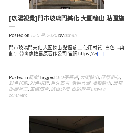
[玖陽視覺]門市玻璃門美化 大圖輸出 貼圖施
工
Posted on
15 6 月, 2020
by
admin
門市玻璃門美化 大圖輸出 貼圖施工 使用材質 : 白色卡典
割字 ◎肖像權屬原著作公司 官網:https://w
[…]
Posted in
新聞
Tagged
LED字幕機
,
大圖輸出
,
建築帆布
,
彩色印刷
,
彩色招牌
,
戶外廣告
,
活動佈置
,
海報輸出
,
燈箱
,
貼圖施工
,
車體廣告
,
選舉旗幟
,
電腦割字
Leave a
comment