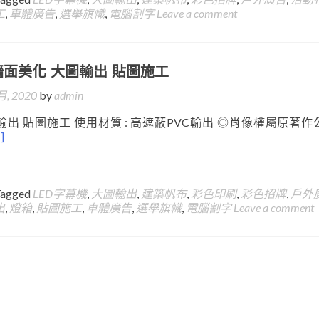
工
,
車體廣告
,
選舉旗幟
,
電腦割字
Leave a comment
牆面美化 大圖輸出 貼圖施工
月, 2020
by
admin
輸出 貼圖施工 使用材質 : 高遮蔽PVC輸出 ◎肖像權屬原著作
]
Tagged
LED字幕機
,
大圖輸出
,
建築帆布
,
彩色印刷
,
彩色招牌
,
戶外
出
,
燈箱
,
貼圖施工
,
車體廣告
,
選舉旗幟
,
電腦割字
Leave a comment