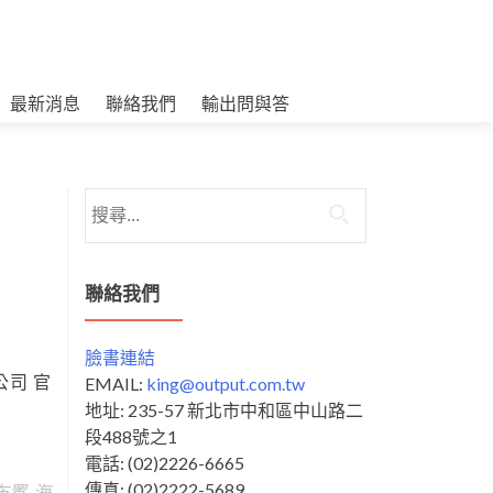
最新消息
聯絡我們
輸出問與答
搜
尋
關
鍵
聯絡我們
字:
臉書連結
公司 官
EMAIL:
king@output.com.tw
地址: 235-57 新北市中和區中山路二
段488號之1
電話: (02)2226-6665
傳真: (02)2222-5689
布置
,
海