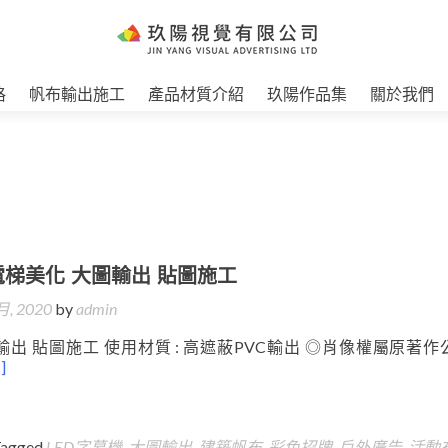
格
帆布輸出施工
產品材質介紹
玖陽作品集
關於我們
電梯美化 大圖輸出 貼圖施工
月, 2020
by
admin
輸出 貼圖施工 使用材質 : 高遮蔽PVC輸出 ◎肖像權屬原著作
]
Tagged
LED字幕機
,
大圖輸出
,
建築帆布
,
彩色招牌
,
戶外廣告
,
活動