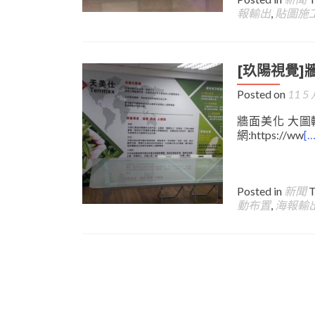
報輸出
,
貼圖施
[玖陽視覺]
Posted on
11 5 
牆面美化 大圖
網:https://ww
[…
Posted in
新聞
動布置
,
海報輸
Posts
navigation