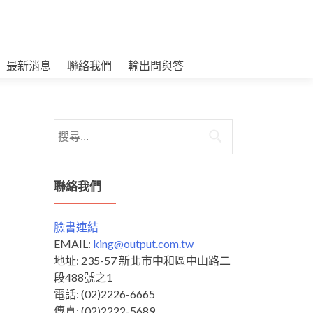
最新消息
聯絡我們
輸出問與答
搜
尋
關
鍵
聯絡我們
字:
臉書連結
EMAIL:
king@output.com.tw
地址: 235-57 新北市中和區中山路二
段488號之1
電話: (02)2226-6665
傳真: (02)2222-5689