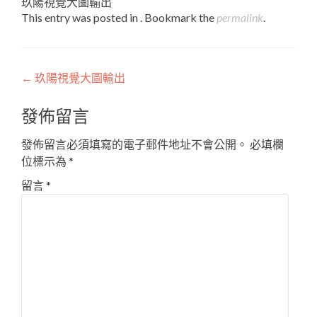
玖陽視覺大圖輸出
This entry was posted in . Bookmark the
permalink
.
Post
←
玖陽視覺大圖輸出
navigation
發佈留言
發佈留言必須填寫的電子郵件地址不會公開。
必填欄
位標示為
*
留言
*