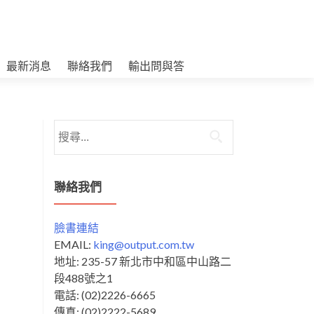
最新消息
聯絡我們
輸出問與答
搜
尋
關
鍵
聯絡我們
字:
臉書連結
EMAIL:
king@output.com.tw
地址: 235-57 新北市中和區中山路二
段488號之1
電話: (02)2226-6665
傳真: (02)2222-5689