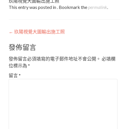
玖陽視覺大圖輸出施工照
This entry was posted in . Bookmark the
permalink
.
Post
←
玖陽視覺大圖輸出施工照
navigation
發佈留言
發佈留言必須填寫的電子郵件地址不會公開。
必填欄
位標示為
*
留言
*