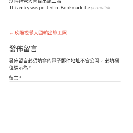
玖陽視覺大圖輸出施工照
This entry was posted in . Bookmark the
permalink
.
Post
←
玖陽視覺大圖輸出施工照
navigation
發佈留言
發佈留言必須填寫的電子郵件地址不會公開。
必填欄
位標示為
*
留言
*