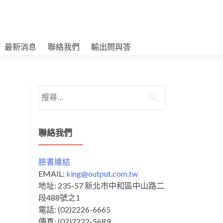
最新消息
聯絡我們
輸出問與答
搜
尋
關
鍵
聯絡我們
字:
臉書連結
EMAIL:
king@output.com.tw
地址: 235-57 新北市中和區中山路二
段488號之1
電話: (02)2226-6665
傳真: (02)2222-5689