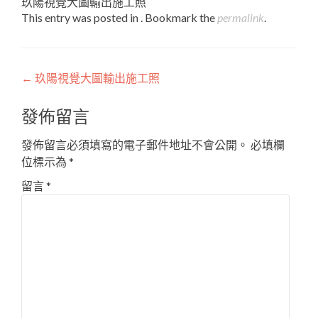
玖陽視覺大圖輸出施工照
This entry was posted in . Bookmark the
permalink
.
Post
←
玖陽視覺大圖輸出施工照
navigation
發佈留言
發佈留言必須填寫的電子郵件地址不會公開。
必填欄
位標示為
*
留言
*