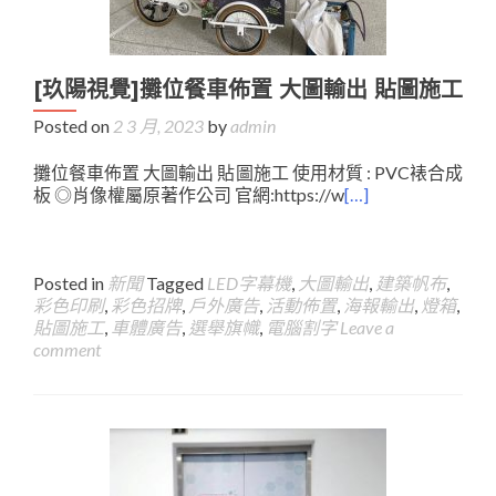
[玖陽視覺]攤位餐車佈置 大圖輸出 貼圖施工
Posted on
2 3 月, 2023
by
admin
攤位餐車佈置 大圖輸出 貼圖施工 使用材質 : PVC裱合成
板 ◎肖像權屬原著作公司 官網:https://w
[…]
Posted in
新聞
Tagged
LED字幕機
,
大圖輸出
,
建築帆布
,
彩色印刷
,
彩色招牌
,
戶外廣告
,
活動佈置
,
海報輸出
,
燈箱
,
貼圖施工
,
車體廣告
,
選舉旗幟
,
電腦割字
Leave a
comment