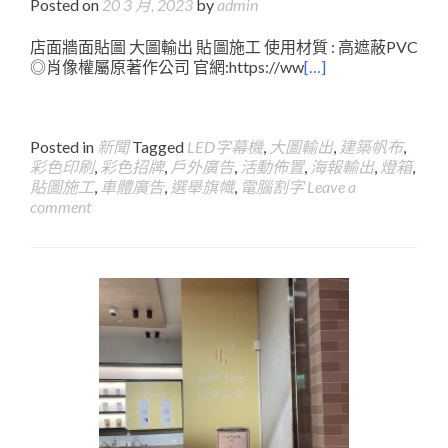
Posted on
20 3 月, 2023
by
admin
店面牆面貼圖 大圖輸出 貼圖施工 使用材質 : 高遮蔽PVC
◎肖像權屬原著作公司 官網:https://ww
[…]
Posted in
新聞
Tagged
LED字幕機
,
大圖輸出
,
建築帆布
,
彩色印刷
,
彩色招牌
,
戶外廣告
,
活動佈置
,
海報輸出
,
燈箱
,
貼圖施工
,
車體廣告
,
選舉旗幟
,
電腦割字
Leave a
comment