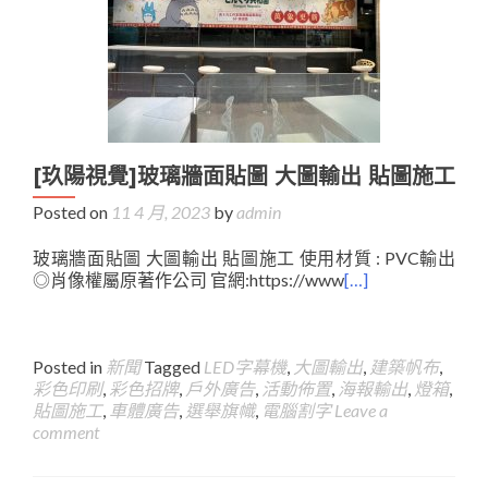
[玖陽視覺]玻璃牆面貼圖 大圖輸出 貼圖施工
Posted on
11 4 月, 2023
by
admin
玻璃牆面貼圖 大圖輸出 貼圖施工 使用材質 : PVC輸出
◎肖像權屬原著作公司 官網:https://www
[…]
Posted in
新聞
Tagged
LED字幕機
,
大圖輸出
,
建築帆布
,
彩色印刷
,
彩色招牌
,
戶外廣告
,
活動佈置
,
海報輸出
,
燈箱
,
貼圖施工
,
車體廣告
,
選舉旗幟
,
電腦割字
Leave a
comment