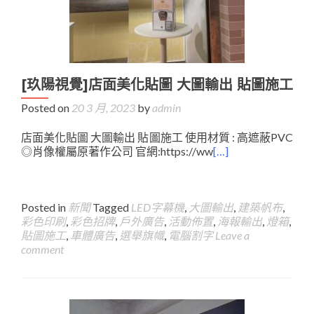
[玖陽視覺]店面美化貼圖 大圖輸出 貼圖施工
Posted on
20 3 月, 2023
by
admin
店面美化貼圖 大圖輸出 貼圖施工 使用材質 : 高遮蔽PVC
◎肖像權屬原著作公司 官網:https://ww
[…]
Posted in
新聞
Tagged
LED字幕機
,
大圖輸出
,
建築帆布
,
彩色印刷
,
彩色招牌
,
戶外廣告
,
活動佈置
,
海報輸出
,
燈箱
,
貼圖施工
,
車體廣告
,
選舉旗幟
,
電腦割字
Leave a
comment