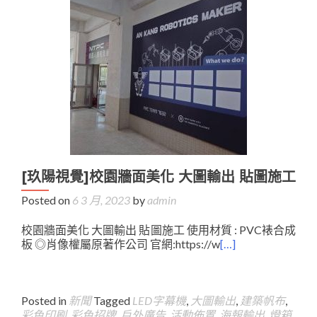
[玖陽視覺]校園牆面美化 大圖輸出 貼圖施工
Posted on
6 3 月, 2023
by
admin
校園牆面美化 大圖輸出 貼圖施工 使用材質 : PVC裱合成
板 ◎肖像權屬原著作公司 官網:https://w
[…]
Posted in
新聞
Tagged
LED字幕機
,
大圖輸出
,
建築帆布
,
彩色印刷
,
彩色招牌
,
戶外廣告
,
活動佈置
,
海報輸出
,
燈箱
,