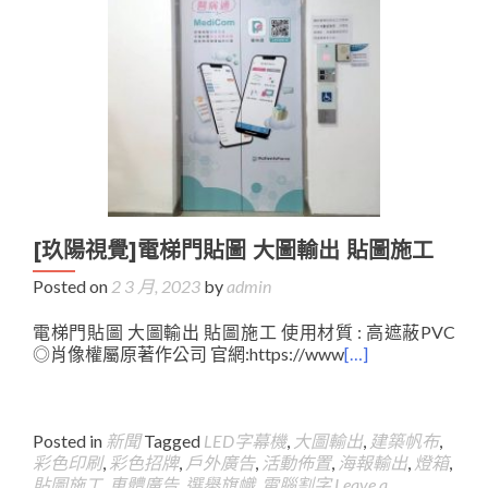
[玖陽視覺]電梯門貼圖 大圖輸出 貼圖施工
Posted on
2 3 月, 2023
by
admin
電梯門貼圖 大圖輸出 貼圖施工 使用材質 : 高遮蔽PVC
◎肖像權屬原著作公司 官網:https://www
[…]
Posted in
新聞
Tagged
LED字幕機
,
大圖輸出
,
建築帆布
,
彩色印刷
,
彩色招牌
,
戶外廣告
,
活動佈置
,
海報輸出
,
燈箱
,
貼圖施工
,
車體廣告
,
選舉旗幟
,
電腦割字
Leave a