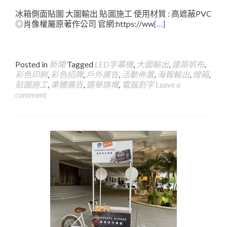
冰箱側面貼圖 大圖輸出 貼圖施工 使用材質 : 高遮蔽PVC
◎肖像權屬原著作公司 官網:https://ww
[…]
Posted in
新聞
Tagged
LED字幕機
,
大圖輸出
,
建築帆布
,
彩色印刷
,
彩色招牌
,
戶外廣告
,
活動佈置
,
海報輸出
,
燈箱
,
貼圖施工
,
車體廣告
,
選舉旗幟
,
電腦割字
Leave a
comment