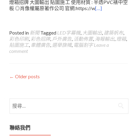
燈箱招牌 大圖輸出 貼圖施工 使用材質 : 半透PVC裱中空
板 ◎肖像權屬原著作公司 官網:https://w
[…]
Posted in
新聞
Tagged
LED字幕機
,
大圖輸出
,
建築帆布
,
彩色印刷
,
彩色招牌
,
戶外廣告
,
活動佈置
,
海報輸出
,
燈箱
,
貼圖施工
,
車體廣告
,
選舉旗幟
,
電腦割字
Leave a
comment
Posts
←
Older posts
navigation
搜
尋
關
鍵
聯絡我們
字: