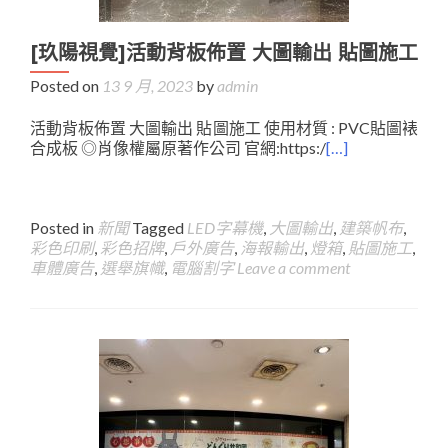
[玖陽視覺]活動背板佈置 大圖輸出 貼圖施工
Posted on
13 9 月, 2023
by
admin
活動背板佈置 大圖輸出 貼圖施工 使用材質 : PVC貼圖裱
合成板 ◎肖像權屬原著作公司 官網:https:/
[…]
Posted in
新聞
Tagged
LED字幕機
,
大圖輸出
,
建築帆布
,
彩色印刷
,
彩色招牌
,
戶外廣告
,
海報輸出
,
燈箱
,
貼圖施工
,
車體廣告
,
選舉旗幟
,
電腦割字
Leave a comment