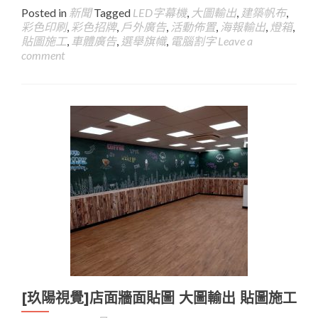
Posted in
新聞
Tagged
LED字幕機
,
大圖輸出
,
建築帆布
,
彩色印刷
,
彩色招牌
,
戶外廣告
,
活動佈置
,
海報輸出
,
燈箱
,
貼圖施工
,
車體廣告
,
選舉旗幟
,
電腦割字
Leave a
comment
[玖陽視覺]店面牆面貼圖 大圖輸出 貼圖施工