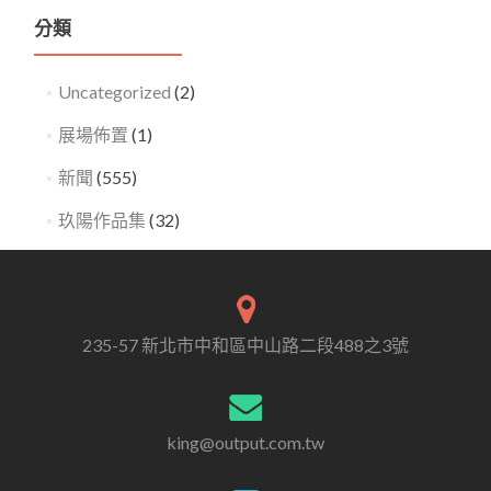
分類
Uncategorized
(2)
展場佈置
(1)
新聞
(555)
玖陽作品集
(32)
235-57 新北市中和區中山路二段488之3號
king@output.com.tw