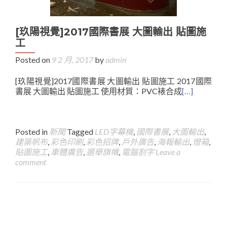
[玖陽視覺]2017國際書展 大圖輸出 貼圖施
工
Posted on
9 2 月, 2017
by
admin
[玖陽視覺]2017國際書展 大圖輸出 貼圖施工 2017國際
書展 大圖輸出 貼圖施工 使用材質：PVC裱合成
[…]
Posted in
新聞
Tagged
LED字幕機
,
國際書展
,
大圖輸出
,
建築帆布
,
彩色印刷
,
彩色招牌
,
戶外廣告
,
海報輸出
,
燈箱
,
貼圖施工
,
車體廣告
,
選舉旗幟
,
電腦割字
Leave a
comment
Posts
navigation