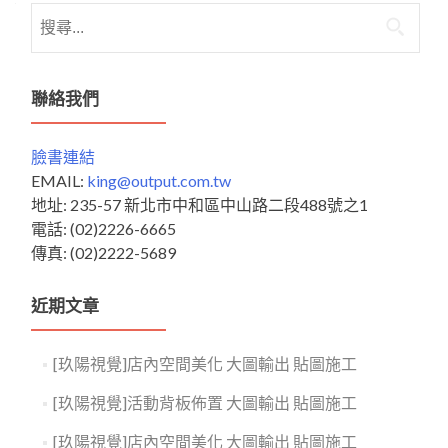
搜
尋
關
鍵
聯絡我們
字:
臉書連結
EMAIL:
king@output.com.tw
地址: 235-57 新北市中和區中山路二段488號之1
電話: (02)2226-6665
傳真: (02)2222-5689
近期文章
[玖陽視覺]店內空間美化 大圖輸出 貼圖施工
[玖陽視覺]活動背板佈置 大圖輸出 貼圖施工
[玖陽視覺]店內空間美化 大圖輸出 貼圖施工