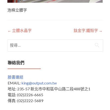
泡棉立體字
Post
←
立體水晶字
鈦金字.鐵殼字
→
navigation
搜
尋
關
鍵
聯絡我們
字:
臉書連結
EMAIL:
king@output.com.tw
地址: 235-57 新北市中和區中山路二段488號之1
電話: (02)2226-6665
傳真: (02)2222-5689