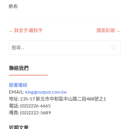
帆布
Post
←
鈦金字.鐵殼字
牆面彩繪
→
navigation
搜
尋
關
鍵
聯絡我們
字:
臉書連結
EMAIL:
king@output.com.tw
地址: 235-57 新北市中和區中山路二段488號之1
電話: (02)2226-6665
傳真: (02)2222-5689
近期文章