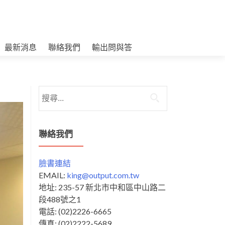
最新消息
聯絡我們
輸出問與答
搜
尋
關
鍵
聯絡我們
字:
臉書連結
EMAIL:
king@output.com.tw
地址: 235-57 新北市中和區中山路二
段488號之1
電話: (02)2226-6665
傳真: (02)2222-5689