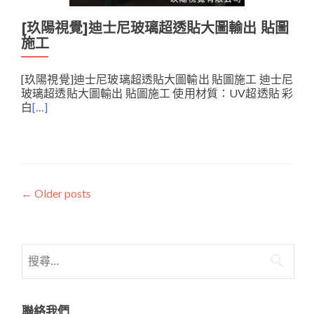
[玖陽視覺]迪士尼玻璃超透貼大圖輸出 貼圖
施工
[玖陽視覺]迪士尼玻璃超透貼大圖輸出 貼圖施工 迪士尼
玻璃超透貼大圖輸出 貼圖施工 使用材質：UV超透貼 彩
白
[…]
Posts
←
Older posts
navigation
搜
尋
關
鍵
聯絡我們