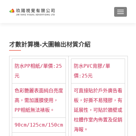
TOGGL
才數計算機-大圖輸出材質介紹
防水PP相紙/單價:25
防水PVC背膠/單
元
價:25元
色彩艷麗表面純白亮度
可直接貼於戶外廣告看
高，需加護膜使用，
板，好撕不易殘膠，有
PP相紙無法裱板。
延展性，可貼於牆壁或
柱體作室內佈置及促銷
90cm/125cm/150cm
海報。