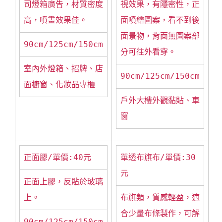
司燈箱廣告，材質密度
視效果，有隱密性，正
高，噴畫效果佳。
面噴繪圖案，看不到後
面景物，背面無圖案部
90cm/125cm/150cm
分可往外看穿。
室內外燈箱、招牌、店
90cm/125cm/150cm
面櫥窗、化妝品專櫃
戶外大樓外觀黏貼、車
窗
正面膠/單價:40元
單透布旗布/單價:30
元
正面上膠，反貼於玻璃
上。
布旗類，質感輕盈，適
合少量布條製作，可解
90cm/125cm/150cm