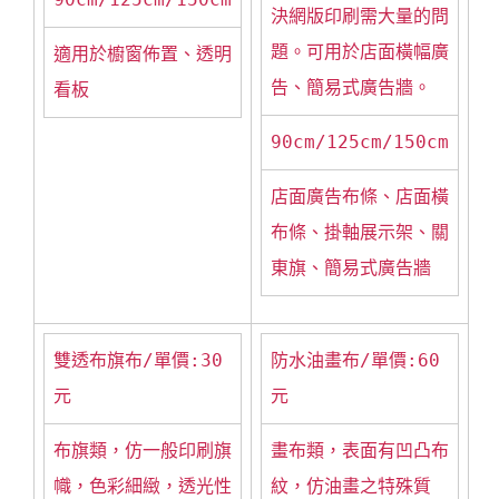
決網版印刷需大量的問
題。可用於店面橫幅廣
適用於櫥窗佈置、透明
告、簡易式廣告牆。
看板
90cm/125cm/150cm
店面廣告布條、店面橫
布條、掛軸展示架、關
東旗、簡易式廣告牆
雙透布旗布/單價:30
防水油畫布/單價:60
元
元
布旗類，仿一般印刷旗
畫布類，表面有凹凸布
幟，色彩細緻，透光性
紋，仿油畫之特殊質