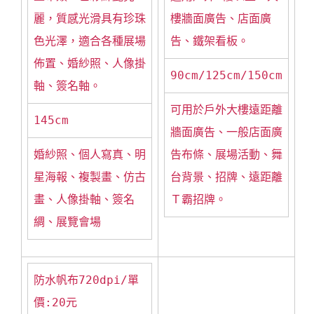
麗，質感光滑具有珍珠
樓牆面廣告、店面廣
色光澤，適合各種展場
告、鐵架看板。
佈置、婚紗照、人像掛
90cm/125cm/150cm
軸、簽名軸。
可用於戶外大樓遠距離
145cm
牆面廣告、一般店面廣
婚紗照、個人寫真、明
告布條、展場活動、舞
星海報、複製畫、仿古
台背景、招牌、遠距離
畫、人像掛軸、簽名
Ｔ霸招牌。
綢、展覽會場
防水帆布720dpi/單
價:20元