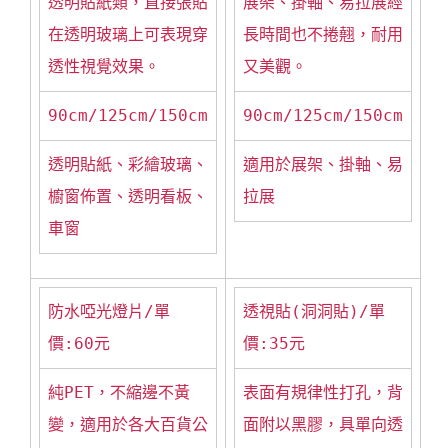
透明貼紙類，直接張貼
展架、掛軸、易拉展經
在透明玻璃上可表現穿
長時間也不捲翹，耐用
透性視覺效果。
又美觀。
90cm/125cm/150cm
90cm/125cm/150cm
透明貼紙、彩繪玻璃、
適用於展架、掛軸、易
櫥窗佈置、透明看板、
拉展
車窗
防水啞光燈片/單
透視貼(洞洞貼)/單
價:60元
價:35元
純PET，不縮邊不黃
表面有規律性打孔，背
變，適用於各大百貨公
面附以黑膠，具單向透