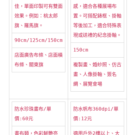
佳，單面印製可有雙面
感，適合各種展場布
效果。例如：桃太郎
置。可搭配錶框、掛軸
旗、羅馬旗。
等後加工，適合特殊表
現或送禮的紀念掛軸。
90cm/125cm/150cm
150cm
店面廣告布條、店面橫
布條、關東旗
複製畫、婚紗照、仿古
畫、人像掛軸、簽名
綢、展覽會場
防水珍珠畫布/單
防水帆布360dpi/單
價:60元
價:12元
畫布類，色彩鮮艷亮
適用戶外2樓以上、大