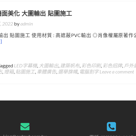
牆面美化 大圖輸出 貼圖施工
, 2022
by
admin
輸出 貼圖施工 使用材質 : 高遮蔽PVC輸出 ◎肖像權屬原著作
]
Tagged
LED字幕機
,
大圖輸出
,
建築帆布
,
彩色印刷
,
彩色招牌
,
戶外
出
,
燈箱
,
貼圖施工
,
車體廣告
,
選舉旗幟
,
電腦割字
Leave a comment