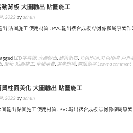
活動背板 大圖輸出 貼圖施工
月, 2022
by
admin
出 貼圖施工 使用材質 : PVC輸出裱合成板 ◎肖像權屬原著作
Tagged
LED字幕機
,
大圖輸出
,
建築帆布
,
彩色印刷
,
彩色招牌
,
戶外
出
,
燈箱
,
貼圖施工
,
車體廣告
,
選舉旗幟
,
電腦割字
Leave a comment
百貨柱面美化 大圖輸出 貼圖施工
月, 2022
by
admin
圖輸出 貼圖施工 使用材質 : PVC輸出裱合成板 ◎肖像權屬原