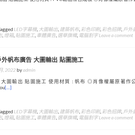
Tagged
LED字幕機
,
大圖輸出
,
建築帆布
,
彩色印刷
,
彩色招牌
,
戶外
出
,
燈箱
,
貼圖施工
,
車體廣告
,
選舉旗幟
,
電腦割字
Leave a comment
戶外帆布廣告 大圖輸出 貼圖施工
月, 2022
by
admin
大圖輸出 貼圖施工 使用材質 : 帆布 ◎肖像權屬原著作公
.ou
[…]
Tagged
LED字幕機
,
大圖輸出
,
建築帆布
,
彩色印刷
,
彩色招牌
,
戶外
出
,
燈箱
,
貼圖施工
,
車體廣告
,
選舉旗幟
,
電腦割字
Leave a comment