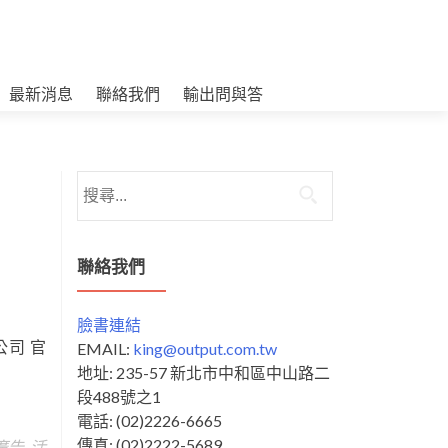
最新消息
聯絡我們
輸出問與答
搜
尋
關
鍵
聯絡我們
字:
臉書連結
公司 官
EMAIL:
king@output.com.tw
地址: 235-57 新北市中和區中山路二
段488號之1
電話: (02)2226-6665
傳真: (02)2222-5689
廣告
,
活