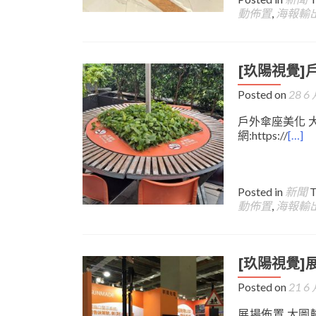
動佈置
,
海報輸
[玖陽視覺]
Posted on
28 6 
戶外傘座美化 大
網:https://
[…]
Posted in
新聞
動佈置
,
海報輸
[玖陽視覺]
Posted on
21 6 
展場佈置 大圖輸