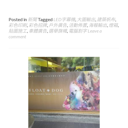
Posted in
新聞
Tagged
LED字幕機
,
大圖輸出
,
建築帆布
,
彩色印刷
,
彩色招牌
,
戶外廣告
,
活動佈置
,
海報輸出
,
燈箱
,
貼圖施工
,
車體廣告
,
選舉旗幟
,
電腦割字
Leave a
comment