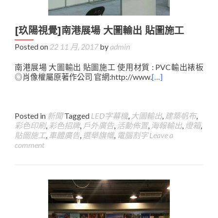
[玖陽視覺]南港展場 大圖輸出 貼圖施工
Posted on
22 11 月, 2017
by
admin
南港展場 大圖輸出 貼圖施工 使用材質 : PVC輸出裱板
◎肖像權屬原著作公司 官網:http://www.
[…]
Posted in
新聞
Tagged
LED字幕機
,
大圖輸出
,
建築帆布
,
彩色印刷
,
彩色招牌
,
戶外廣告
,
活動佈置
,
海報輸出
,
燈箱
,
貼圖施工
,
車體廣告
,
選舉旗幟
,
電腦割字
Leave a
comment