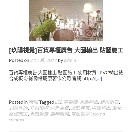
[玖陽視覺]百貨專櫃廣告 大圖輸出 貼圖施工
Posted on
2 11 月, 2017
by
admin
百貨專櫃廣告 大圖輸出 貼圖施工 使用材質 : PVC輸出裱
合成板 ◎肖像權屬原著作公司 官網:http://
[…]
Posted in
新聞
Tagged
LED字幕機
,
大圖輸出
,
建築帆布
,
彩色印刷
,
彩色招牌
,
戶外廣告
,
活動佈置
,
海報輸出
,
燈箱
,
貼圖施工
,
車體廣告
,
選舉旗幟
,
電腦割字
Leave a
comment