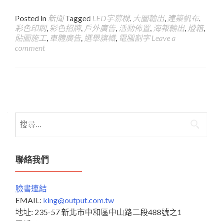
Posted in
新聞
Tagged
LED字幕機
,
大圖輸出
,
建築帆布
,
彩色印刷
,
彩色招牌
,
戶外廣告
,
活動佈置
,
海報輸出
,
燈箱
,
貼圖施工
,
車體廣告
,
選舉旗幟
,
電腦割字
Leave a
comment
Posts
navigation
搜
尋
關
鍵
聯絡我們
字:
臉書連結
EMAIL:
king@output.com.tw
地址: 235-57 新北市中和區中山路二段488號之1