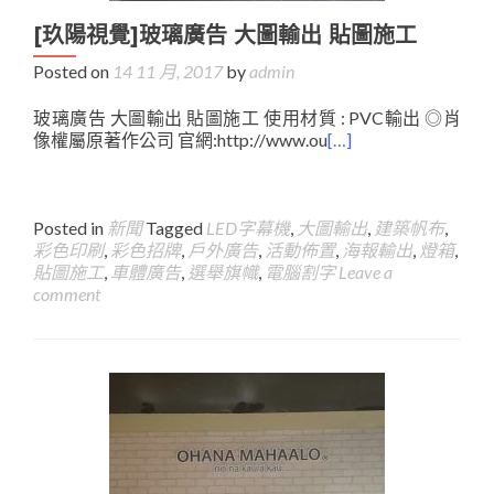
[玖陽視覺]玻璃廣告 大圖輸出 貼圖施工
Posted on
14 11 月, 2017
by
admin
玻璃廣告 大圖輸出 貼圖施工 使用材質 : PVC輸出 ◎肖
像權屬原著作公司 官網:http://www.ou
[…]
Posted in
新聞
Tagged
LED字幕機
,
大圖輸出
,
建築帆布
,
彩色印刷
,
彩色招牌
,
戶外廣告
,
活動佈置
,
海報輸出
,
燈箱
,
貼圖施工
,
車體廣告
,
選舉旗幟
,
電腦割字
Leave a
comment