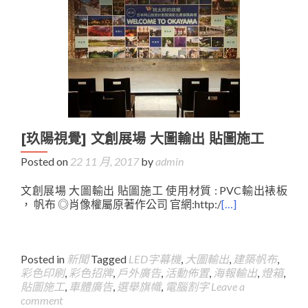
[玖陽視覺] 文創展場 大圖輸出 貼圖施工
Posted on
22 11 月, 2017
by
admin
文創展場 大圖輸出 貼圖施工 使用材質 : PVC輸出裱板
， 帆布 ◎肖像權屬原著作公司 官網:http:/
[…]
Posted in
新聞
Tagged
LED字幕機
,
大圖輸出
,
建築帆布
,
彩色印刷
,
彩色招牌
,
戶外廣告
,
活動佈置
,
海報輸出
,
燈箱
,
貼圖施工
,
車體廣告
,
選舉旗幟
,
電腦割字
Leave a
comment